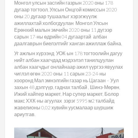
Монгол улсын засгийн газрын 2020 оны 178
дугаар тогтоол, Улсын Онцгой комиссын 2020
оны 20 дугаар тушаалыг хэрэгжүүлж
ажиллахтай холбогдуулан Монгол Улсын
Ерөнхий малын эмчийн 2020 оны 11 дүгээр
сарын 17-ны өдрийн 04 дугаартай албан
даалгаврын биелэлтийг ханган ажиллаж байна.
Уг ажлын хүрээнд УОК-ын 178 тогтоолийн дагуу
нийт албан хаагчдад мэдээлэл танилцуулан
албан хаагчдыг онлайнаар ажил үүргээ явуулах
чиглэл өгөн 2020 оны 11 сарын 23-24-ны
хооронд Мал эмнэлгийн газар нь Цагаан – Уул
захын 48 дэлгүүр, гаднах талбай , Шинэ-Мөрөн,
Ижий хайпер маркет, Нар супер маркет, Болор
макс ХХК-ны агуулах зэрэг 5995 м2 талбайд
жавелионы 0,02 хувийн уусмалаар шүршиж
ариутгав.