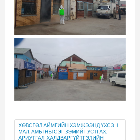
ХӨВСГӨЛ АЙМГИЙН ХЭМЖЭЭНД ҮХСЭН
МАЛ, АМЬТНЫ СЭГ ЗЭМИЙГ УСТГАХ,
АРИУТГАЛ, ХАЛДВАРГҮЙТГЭЛИЙН