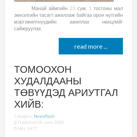
Манай аймгийн 23 сум, 1 тосгоны мал
эмнэлгийн тасагт ажиллаж байгаа орон нутгийн
мэргэжилтнүүдийн ажиллах нөхцлийг
сайжруулах,
read more ...
ТОМООХОН
ХУДАЛДААНЫ
ТӨВҮҮДЭД АРИУТГАЛ
ХИЙВ:
Category:
Newsflash
Published: 05 June 2020
Hits: 1477