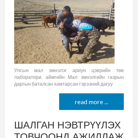
Улсын мал эмнэлэг ариун цэврийн төв
лаборатори, аймгийн Мал эмнэлгийн газрын
даргын баталсан хамтарсан гэрээний дагуу
read more ...
ШАЛГАН НЭВТРҮҮЛЭХ
ТОВЧООНД АЖИЛЛАЖ