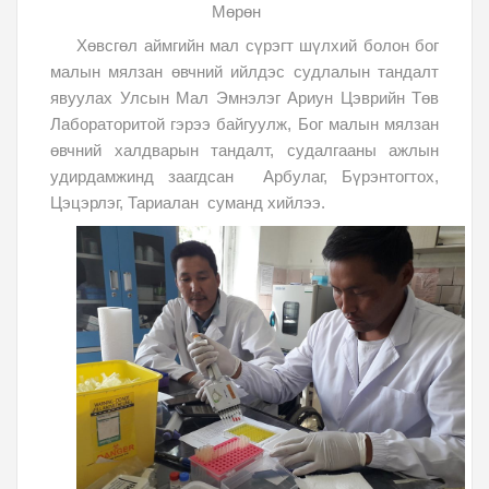
Мөрөн
Хөвсгөл аймгийн мал сүрэгт шүлхий болон бог
малын мялзан өвчний ийлдэс судлалын тандалт
явуулах Улсын Мал Эмнэлэг Ариун Цэврийн Төв
Лабораторитой гэрээ байгуулж,
Бог малын мялзан
өвчний халдварын тандалт, судалгааны ажлын
удирдамжинд заагдсан
Арбулаг, Бүрэнтогтох,
Цэцэрлэг, Тариалан
суманд хийлээ.