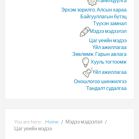
Танилцуулга
Эрхэм зорилго, Алсын хараа
Байгууллагын бүтэц
Түүхэн замнал
Мэдээ мэдээлэл
Цаг үеийн мэдээ
Үйл ажиллагаа
Зөвлөмж, Гарын авлага
Хууль тогтоомж
Үйл ажиллагаа
Оношлогоо шинжилгээ
Тандалт судалгаа
You are here:
Home
Мэдээ мэдээлэл
Цаг үеийн мэдээ