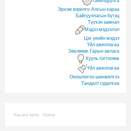
Танилцуулга
Эрхэм зорилго, Алсын хараа
Байгууллагын бүтэц
Түүхэн замнал
Мэдээ мэдээлэл
Цаг үеийн мэдээ
Үйл ажиллагаа
Зөвлөмж, Гарын авлага
Хууль тогтоомж
Үйл ажиллагаа
Оношлогоо шинжилгээ
Тандалт судалгаа
You are here:
Home