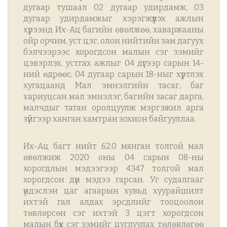
дугаар тушаал 02 дугаар удирдамж, 03
дугаар удирдамжыг хэрэгжүүлэх ажлын
хүрээнд Их-Ац багийн өвөлжөө, хаваржааны
ойр орчим, уст цэг, олон нийтийн зам дагуух
бэлч
ээрээс хорогдсон малын сэг зэмийг
цэвэрлэх, устгах ажлыг 04 дүгээр сарын 14-
ний өдрөөс, 04 дугаар сарын 18-ныг хүртлэх
хугацаанд Мал эмнэлгийн тасаг, баг
хариуцсан мал эмнэлэг, багийн засаг дарга,
малчдыг татан оролцуулж мэргэжил арга
зүйгээр ханган хамтран зохион байгууллаа.
Их-Ац багт нийт 62.0 мянган толгой мал
өвөлжиж 2020 оны 04 сарын 08-ны
хорогдлын мэдээгээр 4347 толгой мал
хорогдсон дүн мэдээ гарсан. Уг судалгааг
үндэслэн цаг агаарын хувьд хуурайшилт
ихтэй гал алдах эрсдлийг тооцоолон
төвлөрсөн сэг ихтэй 3 цэгт хорогдсон
малын бүх сэг зэмийг цуглуулах төлөвлөгөө