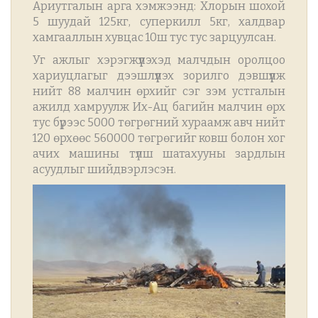
Ариутгалын арга хэмжээнд: Хлорын шохой
5 шуудай 125кг, суперкилл 5кг, халдвар
хамгааллын хувцас 10ш тус тус зарцуулсан.
Уг ажлыг хэрэгжүүлэхэд малчдын оролцоо
хариуцлагыг дээшлүүлэх зорилго дэвшүүлж
нийт 88 малчин өрхийг сэг зэм устгалын
ажилд хамруулж Их-Ац багийн малчин өрх
тус бүрээс 5000 төгрөгний хураамж авч нийт
120 өрхөөс 560000 төгрөгийг ковш болон хог
ачих машины түлш шатахууны зардлын
асуудлыг шийдвэрлэсэн.