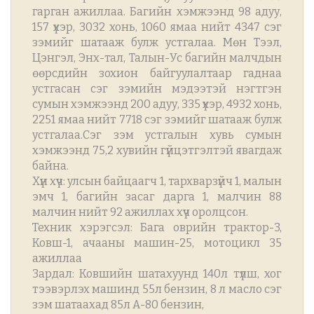
гарган ажиллаа. Багийн хэмжээнд 98 адуу,
157 үхэр, 3032 хонь, 1060 ямаа нийт 4347 сэг
зэмийг шатааж булж устгалаа. Мөн Тээл,
Цэнгэл, Энх-тал, Талын-Ус багийн малчдын
өөрсдийн зохион байгуулалтаар гаднаа
устгасан сэг зэмийн мэдээтэй нэгтгэн
сумын хэмжээнд 200 адуу, 335 үхэр, 4932 хонь,
2251 ямаа нийт 7718 сэг зэмийг шатааж булж
устгалаа.Сэг зэм устгалын хувь сумын
хэмжээнд 75,2 хувийн гүйцэтгэлтэй явагдаж
байна.
Хүн хүч: улсын байцаагч 1, тархварзүйч 1, малын
эмч 1, багийн засаг дарга 1, малчин 88
малчин нийт 92 ажиллах хүч оролцсон.
Техник хэрэгсэл: Бага оврийн трактор-3,
Ковш-1, ачааны машин-25, мотоцикл 35
ажиллаа
Зардал: Ковшийн шатахуунд 140л түлш, хог
тээвэрлэх машинд 55л бензин, 8 л масло сэг
зэм шатаахад 85л А-80 бензин,