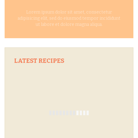
Lorem ipsum dolor sit amet, consectetur
adipisicing elit, sed do eiusmod tempor incididunt
ut labore et dolore magna aliqua.
LATEST
RECIPES