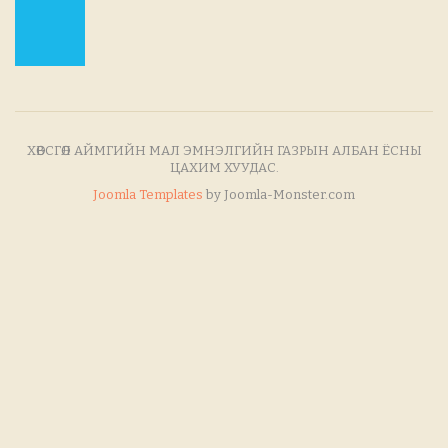
ХӨВСГӨЛ АЙМГИЙН МАЛ ЭМНЭЛГИЙН ГАЗРЫН АЛБАН ЁСНЫ
ЦАХИМ ХУУДАС.
Joomla Templates
by Joomla-Monster.com