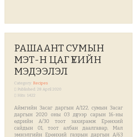
DISH1
DISH2
РАШААНТ СУМЫН
МЭТ-Н ЦАГ ҮЕИЙН
МЭДЭЭЛЭЛ
Category:
Recipes
DISH4
DISH5
Published: 28 April 2020
Hits: 1422
Аймгийн Засаг даргын А/122, сумын Засаг
даргын 2020 оны 03 дүгээр сарын 16-ны
өдрийн А/30 тоот захирамж Ерөнхий
сайдын 01, тоот албан даалгавар, Мал
эмнэлгийн Ерөнхий газрын даргын А/63